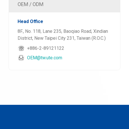
OEM / ODM
Head Office
8F., No. 118, Lane 235, Baoqiao Road, Xindian
District, New Taipei City 231, Taiwan (R.O.C.)
+886-2-89121122
OEM@tw.ute.com