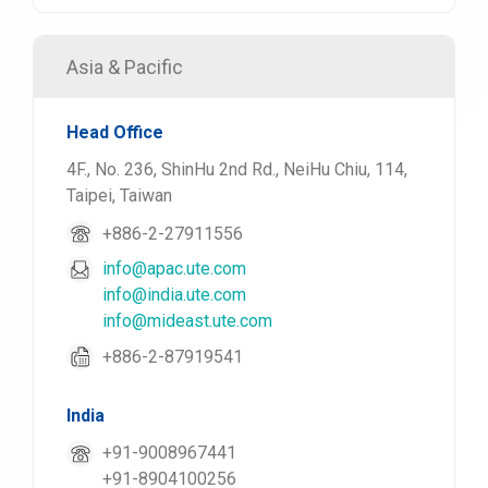
Asia & Pacific
Head Office
4F., No. 236, ShinHu 2nd Rd., NeiHu Chiu, 114,
Taipei, Taiwan
+886-2-27911556
info@apac.ute.com
info@india.ute.com
info@mideast.ute.com
+886-2-87919541
India
+91-9008967441
+91-8904100256