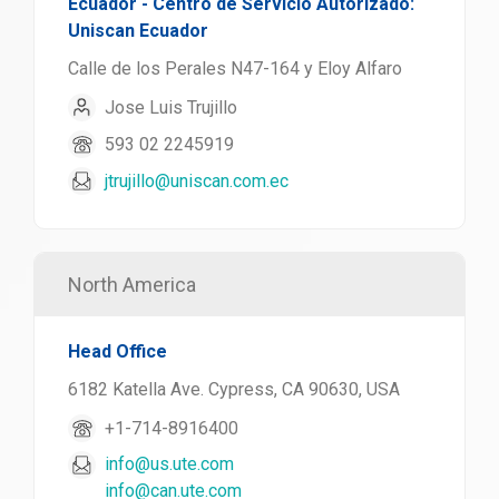
Ecuador - Centro de Servicio Autorizado:
Uniscan Ecuador
Calle de los Perales N47-164 y Eloy Alfaro
Jose Luis Trujillo
593 02 2245919
jtrujillo@uniscan.com.ec
North America
Head Office
6182 Katella Ave. Cypress, CA 90630, USA
+1-714-8916400
info@us.ute.com
info@can.ute.com