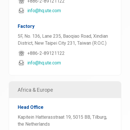
+886-2-89121122
info@hq.ute.com
Factory
5F, No. 136, Lane 235, Baoqiao Road, Xindian
District, New Taipei City 231, Taiwan (R.O.C.)
+886-2-89121122
info@hq.ute.com
Africa & Europe
Head Office
Kapitein Hatterasstraat 19, 5015 BB, Tilburg,
the Netherlands