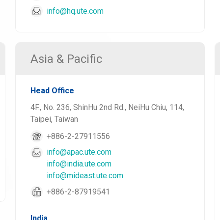
info@hq.ute.com
Asia & Pacific
Head Office
4F., No. 236, ShinHu 2nd Rd., NeiHu Chiu, 114,
Taipei, Taiwan
+886-2-27911556
info@apac.ute.com
info@india.ute.com
info@mideast.ute.com
+886-2-87919541
India