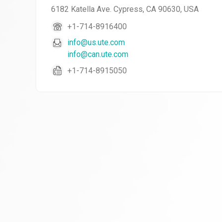
6182 Katella Ave. Cypress, CA 90630, USA
+1-714-8916400
info@us.ute.com
info@can.ute.com
+1-714-8915050