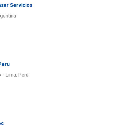
asar Servicios
gentina
Peru
 - Lima, Perú
ec