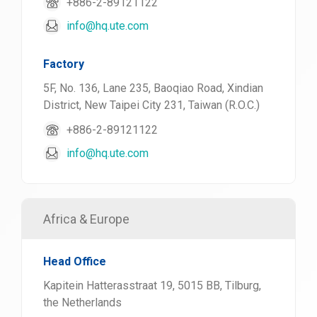
+886-2-89121122
info@hq.ute.com
Factory
5F, No. 136, Lane 235, Baoqiao Road, Xindian
District, New Taipei City 231, Taiwan (R.O.C.)
+886-2-89121122
info@hq.ute.com
Africa & Europe
Head Office
Kapitein Hatterasstraat 19, 5015 BB, Tilburg,
the Netherlands