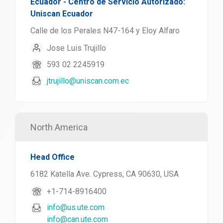
Ecuador - Centro de Servicio Autorizado:
Uniscan Ecuador
Calle de los Perales N47-164 y Eloy Alfaro
Jose Luis Trujillo
593 02 2245919
jtrujillo@uniscan.com.ec
North America
Head Office
6182 Katella Ave. Cypress, CA 90630, USA
+1-714-8916400
info@us.ute.com
info@can.ute.com