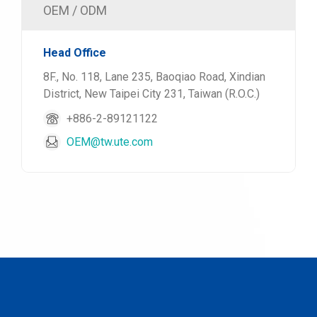
OEM / ODM
Head Office
8F., No. 118, Lane 235, Baoqiao Road, Xindian
District, New Taipei City 231, Taiwan (R.O.C.)
+886-2-89121122
OEM@tw.ute.com