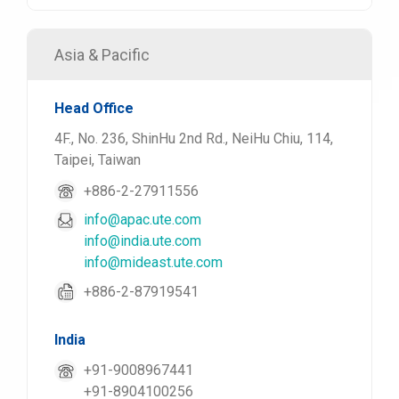
Asia & Pacific
Head Office
4F., No. 236, ShinHu 2nd Rd., NeiHu Chiu, 114,
Taipei, Taiwan
+886-2-27911556
info@apac.ute.com
info@india.ute.com
info@mideast.ute.com
+886-2-87919541
India
+91-9008967441
+91-8904100256