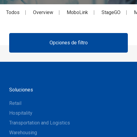
Todos
Overview
MoboLink
StageGO
M
Opciones de filtro
Soluciones
Retail
Hospitality
Transportation and Logistics
Warehousing