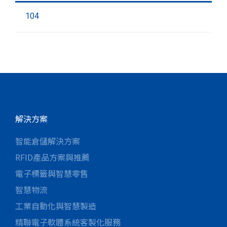
104
解決方案
智能倉儲解決方案
RFID產品方案與推薦
電子標籤與智慧零售
智慧物流
工業自動化與智慧製造
精聯電子軟體系統客製化服務