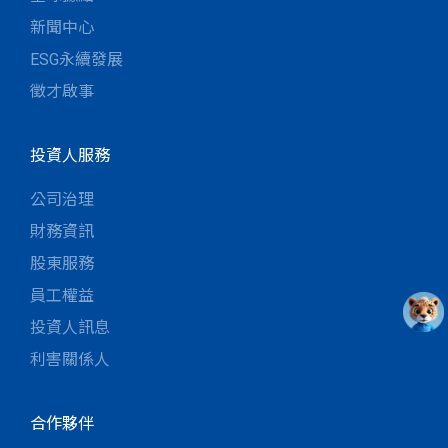
新聞中心
ESG永續發展
徵才啟事
投資人服務
公司治理
財務資訊
股東服務
員工權益
投資人訊息
利害關係人
合作夥伴