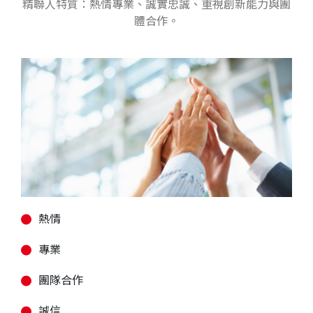
精聯人特質：熱情專業、誠實忠誠、重視創新能力與團
體合作。
熱情
專業
團隊合作
誠信