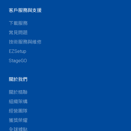
客戶服務與支援
下載服務
常見問題
技術服務與維修
EZSetup
StageGO
關於我們
關於精聯
組織架構
經營團隊
獲獎榮耀
全球據點