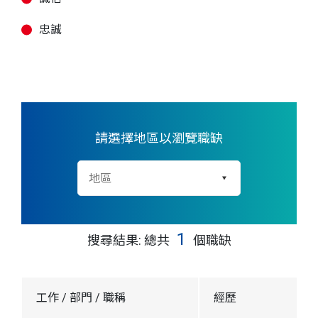
忠誠
請選擇地區以瀏覽職缺
1
搜尋結果: 總共
個職缺
工作 / 部門 / 職稱
經歷