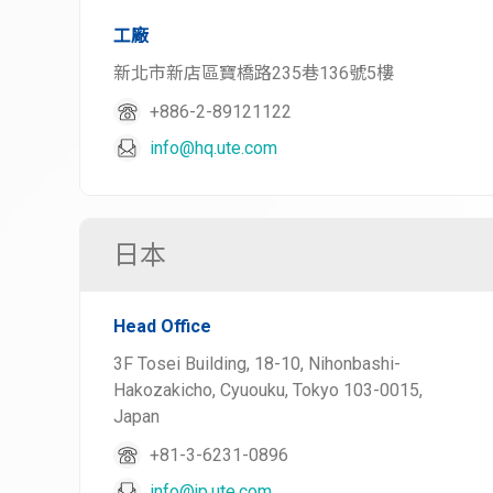
工廠
新北市新店區寶橋路235巷136號5樓
+886-2-89121122
info@hq.ute.com
日本
Head Office
3F Tosei Building, 18-10, Nihonbashi-
Hakozakicho, Cyuouku, Tokyo 103-0015,
Japan
+81-3-6231-0896
info@jp.ute.com