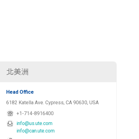
北美洲
Head Office
6182 Katella Ave. Cypress, CA 90630, USA
+1-714-8916400
info@us.ute.com
info@can.ute.com