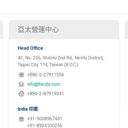
亞太營運中心
Head Office
4F., No. 236, ShinHu 2nd Rd., NeiHu District,
Taipei City 114, Taiwan (R.O.C.)
+886-2-27911556
info@tw.ute.com
+886-2-87919541
India 印度
+91-9008967441
+91-8904100256