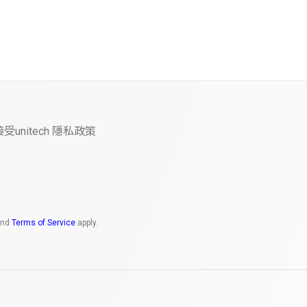
nitech 隱私政策
nd
Terms of Service
apply.