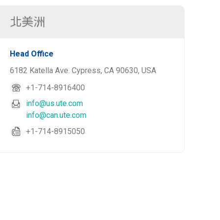
北美洲
Head Office
6182 Katella Ave. Cypress, CA 90630, USA
+1-714-8916400
info@us.ute.com
info@can.ute.com
+1-714-8915050