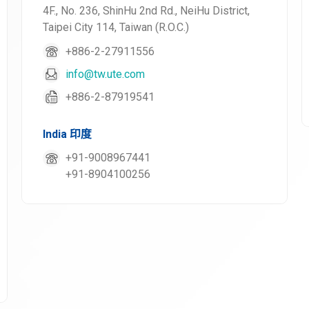
4F., No. 236, ShinHu 2nd Rd., NeiHu District,
Taipei City 114, Taiwan (R.O.C.)
+886-2-27911556
info@tw.ute.com
+886-2-87919541
India 印度
+91-9008967441
+91-8904100256