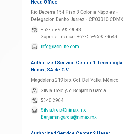
Head Office
Rio Becerra 154 Piso 3 Colonia Nápoles -
Delegación Benito Juárez - CP03810 CDMX
+52-55-9595-9648
Soporte Técnico: +52-55-9595-9649
info@latin.ute.com
Authorized Service Center 1 Tecnología
Nimax, SA de C.V.
Magdalena 219 bis, Col. Del Valle, México
Silvia Trejo y/o Benjamin Garcia
5340 2964
Silvia.trejo@nimax.mx
Benjamin.garcia@nimax.mx
Authorized Service Center 2 Hasar