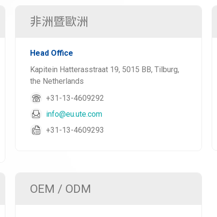
非洲暨歐洲
Head Office
Kapitein Hatterasstraat 19, 5015 BB, Tilburg,
the Netherlands
+31-13-4609292
info@eu.ute.com
+31-13-4609293
OEM / ODM