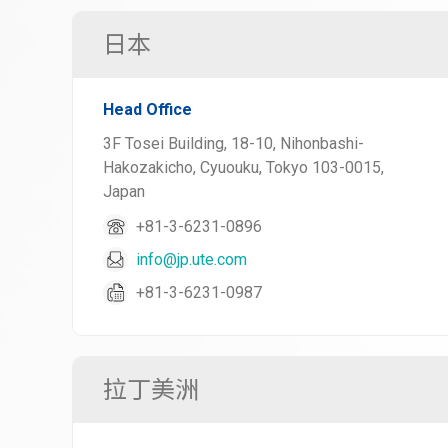
日本
Head Office
3F Tosei Building, 18-10, Nihonbashi-
Hakozakicho, Cyuouku, Tokyo 103-0015,
Japan
+81-3-6231-0896
info@jp.ute.com
+81-3-6231-0987
拉丁美洲