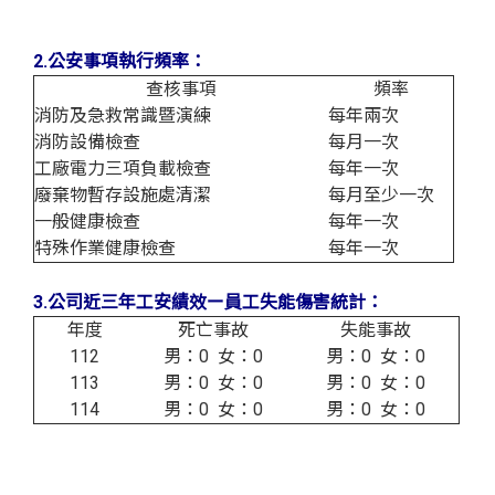
2.公安事項執行頻率：
查核事項
頻率
消防及急救常識暨演練
每年兩次
消防設備檢查
每月一次
工廠電力三項負載檢查
每年一次
廢棄物暫存設施處清潔
每月至少一次
一般健康檢查
每年一次
特殊作業健康檢查
每年一次
3.公司近三年工安績效ー員工失能傷害統計：
年度
死亡事故
失能事故
112
男：0 女：0
男：0 女：0
113
男：0 女：0
男：0 女：0
114
男：0 女：0
男：0 女：0