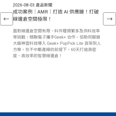
2026-08-03
產品新聞
202
成功案例｜AMR｜打造 AI 供應鏈！打破
電
線邊倉空間極限！
倉
面對線邊倉空間有限、料件種類繁多及供料效率
近
等挑戰，精聯電子攜手Geek+ 合作，協助伺服器
與行
大廠神雲科技導入 Geek+ PopPick Lite 貨架到人
續
方案，在不中斷產線的前提下，60天打造高密
提
度、高效率的智慧線邊倉！
業
圖
參
報