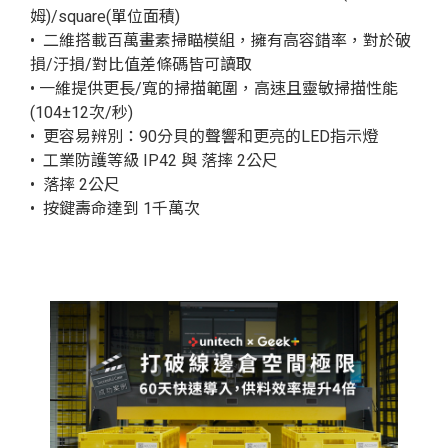
姆)/square(單位面積)
• 二維搭載百萬畫素掃瞄模組，擁有高容錯率，對於破
損/汙損/對比值差條碼皆可讀取
• 一維提供更長/寬的掃描範圍，高速且靈敏掃描性能
(104±12次/秒)
• 更容易辨別：90分貝的聲響和更亮的LED指示燈
• 工業防護等級 IP42 與 落摔 2公尺
• 落摔 2公尺
• 按鍵壽命達到 1千萬次