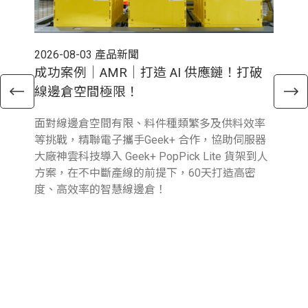
2026-08-03
產品新聞
202
成功案例｜AMR｜打造 AI 供應鏈！打破
電
線邊倉空間極限！
倉
面對線邊倉空間有限、料件種類繁多及供料效率
近
等挑戰，精聯電子攜手Geek+ 合作，協助伺服器
與行
大廠神雲科技導入 Geek+ PopPick Lite 貨架到人
續
方案，在不中斷產線的前提下，60天打造高密
提
度、高效率的智慧線邊倉！
業
圖
參
報