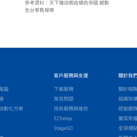
參考資料：天下雜誌蝦皮橘色帝國 撼動
全台零售報導
客戶服務與支援
關於我
電腦
下載服務
關於精
器
常見問題
組織架
自動化方案
技術服務與維修
經營團
EZSetup
獲獎榮
StageGO
全球據