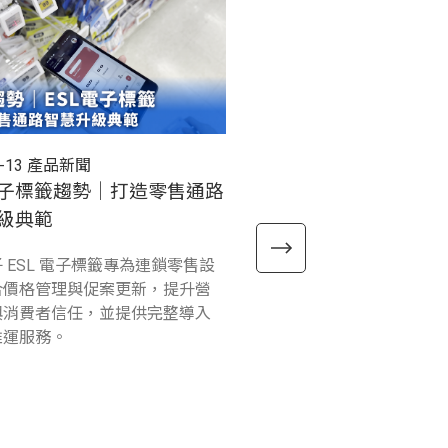
-13
產品新聞
2026-03-12
產品新聞
子標籤趨勢｜打造零售通路
RT112 Windows 工
級典範
式上市
 ESL 電子標籤專為連鎖零售設
精聯電子 Unitech RT112 Win
合價格管理與促案更新，提升營
球首款 Windows on ARM
與消費者信任，並提供完整導入
級平板，完美結合5G IoT
維運服務。
速且穩定的數據傳輸，以及
量，為各種工作任務提供舒
用體驗。