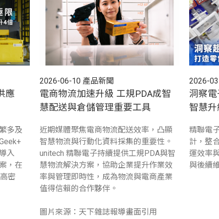
2026-06-10
產品新聞
2026-03
供應
電商物流加速升級 工規PDA成智
洞察電
！
慧配送與倉儲管理重要工具
智慧升
繁多及
近期媒體聚焦電商物流配送效率，凸顯
精聯電子
eek+
智慧物流與行動化資料採集的重要性。
計，整
導入
unitech 精聯電子持續提供工規PDA與智
運效率
人方案，在
慧物流解決方案，協助企業提升作業效
與後續
造高密
率與管理即時性，成為物流與電商產業
值得信賴的合作夥伴。
圖片來源：天下雜誌報導畫面引用