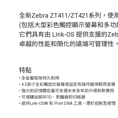
全新Zebra ZT411/ZT42
(包括大型彩色觸控顯示螢幕和多功
它們具有由 Link-OS 提供支援的
卓越的性能和簡化的遠端可管理性
特點
• 全金屬框架持久耐用
• 4.3英寸全彩觸控式螢幕使設定和操作變得輕而易舉
• 強大的記憶體容量可支援未來多年的升級和新應用
• 可增購加裝RFID、剝離器和切紙器
• 提供Link-OS® 和 Print DNA 工具，便於控制及管理