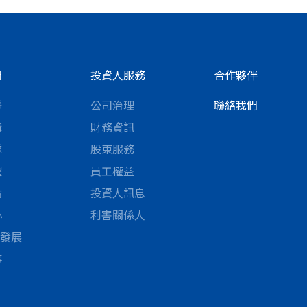
們
投資人服務
合作夥伴
聯
公司治理
聯絡我們
構
財務資訊
隊
股東服務
耀
員工權益
點
投資人訊息
心
利害關係人
續發展
事