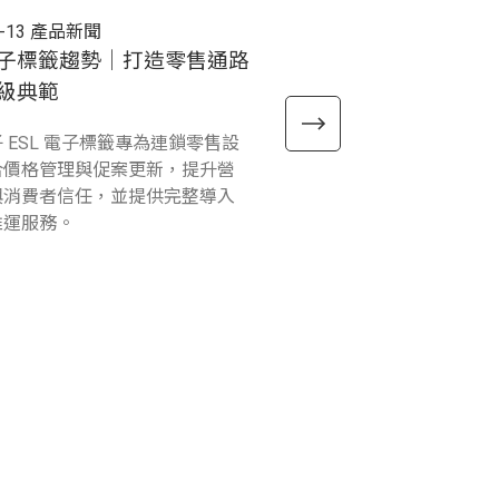
-13
產品新聞
2026-03-12
產品新聞
子標籤趨勢｜打造零售通路
RT112 Windows 工
級典範
式上市
 ESL 電子標籤專為連鎖零售設
精聯電子 Unitech RT112 Win
合價格管理與促案更新，提升營
球首款 Windows on ARM
與消費者信任，並提供完整導入
級平板，完美結合5G IoT
維運服務。
速且穩定的數據傳輸，以及
量，為各種工作任務提供舒
用體驗。