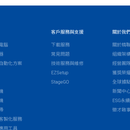
客戶服務與支援
關於我
電腦
下載服務
關於精
器
常見問題
組織架
自動化方案
技術服務與維修
經營團
EZSetup
獲獎榮
StageGO
全球據
機
新聞中
機
ESG永
帶
徵才啟
客製化服務
應用工具