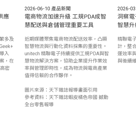
2026-06-10
產品新聞
2026-03
供應
電商物流加速升級 工規PDA成智
洞察電
！
慧配送與倉儲管理重要工具
智慧升
繁多及
近期媒體聚焦電商物流配送效率，凸顯
精聯電子
eek+
智慧物流與行動化資料採集的重要性。
計，整
導入
unitech 精聯電子持續提供工規PDA與智
運效率
人方案，在
慧物流解決方案，協助企業提升作業效
與後續
造高密
率與管理即時性，成為物流與電商產業
值得信賴的合作夥伴。
圖片來源：天下雜誌報導畫面引用
參考資料：天下雜誌蝦皮橘色帝國 撼動
全台零售報導