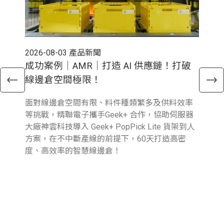
2026-08-03
產品新聞
202
成功案例｜AMR｜打造 AI 供應鏈！打破
電
線邊倉空間極限！
倉
面對線邊倉空間有限、料件種類繁多及供料效率
近
等挑戰，精聯電子攜手Geek+ 合作，協助伺服器
與行
大廠神雲科技導入 Geek+ PopPick Lite 貨架到人
續
方案，在不中斷產線的前提下，60天打造高密
提
度、高效率的智慧線邊倉！
業
圖
參
報