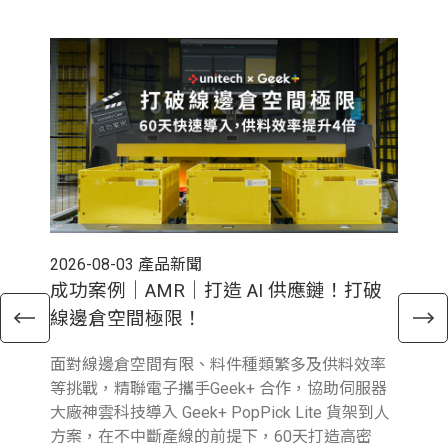
2026-08-03
產品新聞
202
成功案例｜AMR｜打造 AI 供應鏈！打破
電
線邊倉空間極限！
倉
面對線邊倉空間有限、料件種類繁多及供料效率
近
等挑戰，精聯電子攜手Geek+ 合作，協助伺服器
與行
大廠神雲科技導入 Geek+ PopPick Lite 貨架到人
續
方案，在不中斷產線的前提下，60天打造高密
提