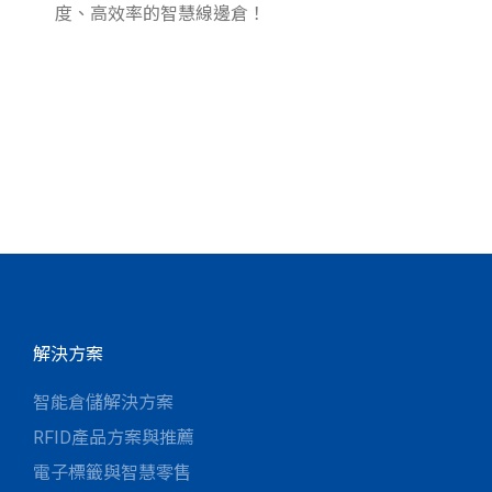
度、高效率的智慧線邊倉！
業
圖
參
報
解決方案
智能倉儲解決方案
RFID產品方案與推薦
電子標籤與智慧零售