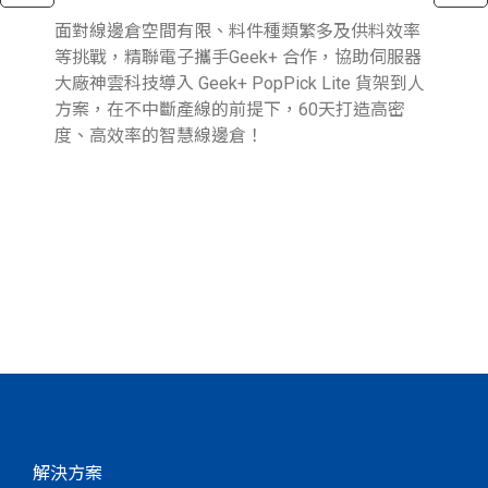
面對線邊倉空間有限、料件種類繁多及供料效率
近
等挑戰，精聯電子攜手Geek+ 合作，協助伺服器
與行
大廠神雲科技導入 Geek+ PopPick Lite 貨架到人
續
方案，在不中斷產線的前提下，60天打造高密
提
度、高效率的智慧線邊倉！
業
圖
參
報
解決方案