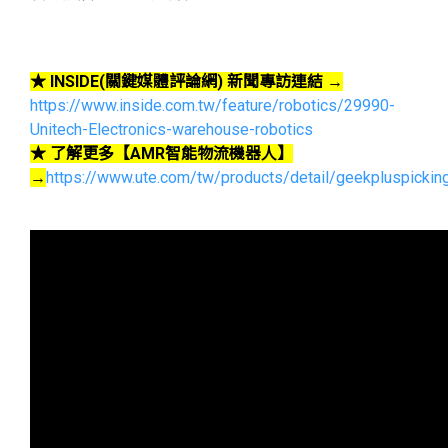
★ INSIDE(關鍵媒體評論網) 新聞專訪連結 →
https://www.inside.com.tw/feature/robotics/29990-
Unitech-Electronics-warehouse-robotics
★ 了解更多【AMR智能物流機器人】
→
https://www.ute.com/tw/products/detail/geekpluspickin