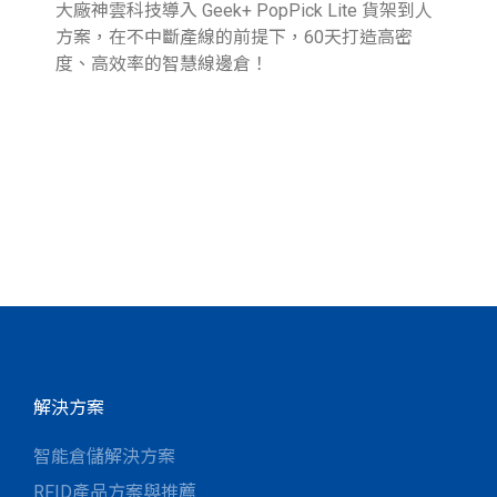
大廠神雲科技導入 Geek+ PopPick Lite 貨架到人
續
方案，在不中斷產線的前提下，60天打造高密
提
度、高效率的智慧線邊倉！
業
圖
參
報
解決方案
智能倉儲解決方案
RFID產品方案與推薦