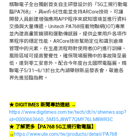
精聯電子全台獨創首支自主研發設計的『5G工規行動電
腦PA768』，具wifi-6E性能並支持ARCore技術，可讓
開發人員創建增強應用APP程序來感知環境並進行資料
交換與大量傳遞，Unitech PA768搭載物聯網(IOT)專業
並內建高畫質鏡頭和運動傳感器，提供企業用戶各項作
業程序的穩定性能，ARCore技術幫助定位和識別倉庫
管理中的元素，在生產流程時對使用者(OP)進行訓練，
風險區域可提高警覺性，確保現場服務中的事故降至最
低，達到零工安意外。配合今年度台北國際電腦展，精
聯電子5/31~6/1於台北內湖舉辦新品發表會，敬邀各
界先進蒞臨指教。
★ DIGITIMES 新聞專訪連結 →
https://www.digitimes.com.tw/tech/dt/n/shwnws.asp?
id=0000663660_5M35J8WT7QMY76LM8WR3C
★ 了解更多【PA768 5G工規行動電腦
】
→
https://www.ute.com/tw/products/detail/PA768