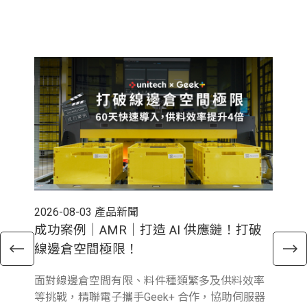
2026-08-03
產品新聞
202
成功案例｜AMR｜打造 AI 供應鏈！打破
電
線邊倉空間極限！
倉
面對線邊倉空間有限、料件種類繁多及供料效率
近
等挑戰，精聯電子攜手Geek+ 合作，協助伺服器
與行