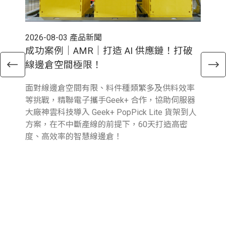
2026-08-03
產品新聞
202
成功案例｜AMR｜打造 AI 供應鏈！打破
電
線邊倉空間極限！
倉
面對線邊倉空間有限、料件種類繁多及供料效率
近
等挑戰，精聯電子攜手Geek+ 合作，協助伺服器
與行
大廠神雲科技導入 Geek+ PopPick Lite 貨架到人
續
方案，在不中斷產線的前提下，60天打造高密
提
度、高效率的智慧線邊倉！
業
圖
參
報