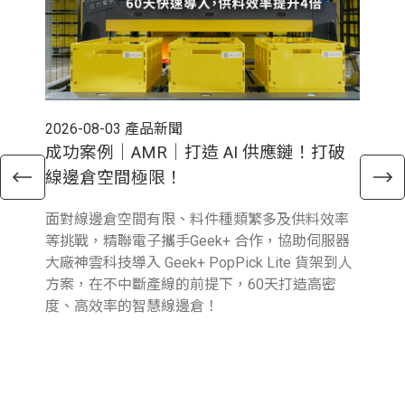
2026-08-03
產品新聞
202
成功案例｜AMR｜打造 AI 供應鏈！打破
電
線邊倉空間極限！
倉
面對線邊倉空間有限、料件種類繁多及供料效率
近
等挑戰，精聯電子攜手Geek+ 合作，協助伺服器
與行
大廠神雲科技導入 Geek+ PopPick Lite 貨架到人
續
方案，在不中斷產線的前提下，60天打造高密
提
度、高效率的智慧線邊倉！
業
圖
參
報