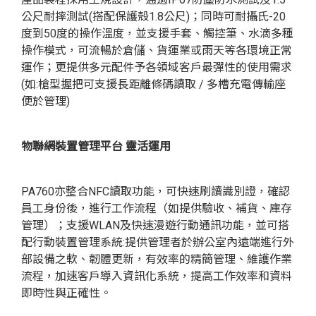
公尺耐摔測試(搭配保護殼1.8公尺)；同時可耐攝氏-20
度到50度的操作溫度，並支援手套、觸控筆、水滴多種
操作模式，可流暢於倉儲、貨運業或雨天等各環境正常
運作；更提供多元配件予各領域客戶最彈性的使用需求
(如:槍型握把可支援長距離條碼讀取 / 多槽充電傳輸座
便於管理)
物聯網裝置管理平台 靈活運用
PA760亦整合NFC讀取功能，可快速刷讀識別證，確認
員工身份後，進行工作流程（如提供驗收、補貨、庫存
管理）；支援WLAN及快速漫遊行動通訊功能，並可搭
配行動裝置管理系統:提供管理者於辦公室內遠端進行外
部設備之軟、韌體更新，有效率的精簡管理、維護作業
流程，加速客戶導入資訊化系統，提高工作效率和資料
即時性與正確性。