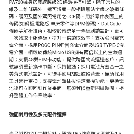
PA760機身搭載旗艦級2D條碼掃描引擎，除了常見的一
維及二維條碼外，還可辨識一般相機無法辨識之破損條
碼、護照及國外駕照常用之OCR碼、用於零件表面上的
條碼(如鋼板,電路板,車床零件等DPM條碼)、Dot Code
條碼等解析技術，相較於傳統單一條碼刷讀設計，更可
一次讀取十組條碼，提升十倍讀取效率；支援強固雙充
電介面，採用POGO PIN強固充電介面及USB TYPE-C充
電介面，相較於傳統Micro USB擁有兩倍以上的生命週
期；支援4G雙SIM卡功能，提供跨國物流運送客戶，訊
號無須重新換卡中斷，保持暢通；採用電池背蓋合一之
美背式電池設計，可徒手使用旋鈕旋轉背蓋，無須採用
工具進行更換；支援電池熱插拔快速開機功能，更換電
池後可立即回到作業畫面，無須等候重新開機時間，提
升整體工作作業效率。
強固耐用性及多元配件選擇
產品製程採用工規設計，通過IP67防塵防水測試及1.5