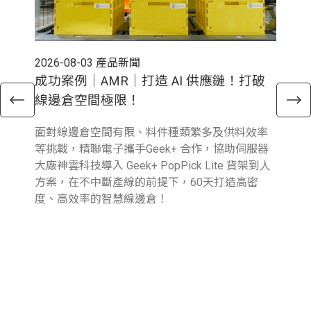
2026-08-03
產品新聞
202
成功案例｜AMR｜打造 AI 供應鏈！打破
電
線邊倉空間極限！
倉
面對線邊倉空間有限、料件種類繁多及供料效率
近
等挑戰，精聯電子攜手Geek+ 合作，協助伺服器
與行
大廠神雲科技導入 Geek+ PopPick Lite 貨架到人
續
方案，在不中斷產線的前提下，60天打造高密
提
度、高效率的智慧線邊倉！
業
圖
參
報