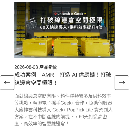
2026-08-03
產品新聞
202
成功案例｜AMR｜打造 AI 供應鏈！打破
電
線邊倉空間極限！
與
面對線邊倉空間有限、料件種類繁多及供料效率
近
等挑戰，精聯電子攜手Geek+ 合作，協助伺服器
與行
大廠神雲科技導入 Geek+ PopPick Lite 貨架到人
續
方案，在不中斷產線的前提下，60天打造高密
提
度、高效率的智慧線邊倉！
業