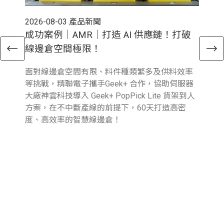
2026-08-03
產品新聞
202
成功案例｜AMR｜打造 AI 供應鏈！打破
電
線邊倉空間極限！
倉
面對線邊倉空間有限、料件種類繁多及供料效率
近
等挑戰，精聯電子攜手Geek+ 合作，協助伺服器
與行
大廠神雲科技導入 Geek+ PopPick Lite 貨架到人
續
方案，在不中斷產線的前提下，60天打造高密
提
度、高效率的智慧線邊倉！
業
圖
參
報