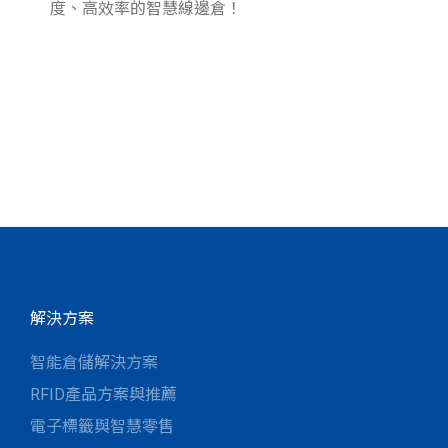
度、高效率的智慧線邊倉！
業
圖
參
報
解決方案
智能倉儲解決方案
RFID產品方案與推薦
電子標籤與智慧零售