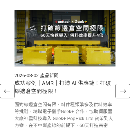
2026-08-03
產品新聞
202
成功案例｜AMR｜打造 AI 供應鏈！打破
電
線邊倉空間極限！
倉
面對線邊倉空間有限、料件種類繁多及供料效率
近
等挑戰，精聯電子攜手Geek+ 合作，協助伺服器
與行
大廠神雲科技導入 Geek+ PopPick Lite 貨架到人
續
方案，在不中斷產線的前提下，60天打造高密
提