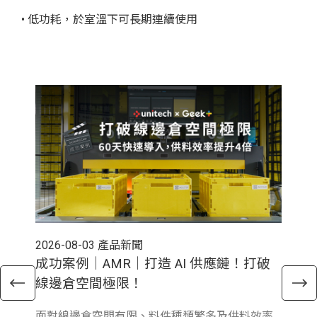
• 低功耗，於室溫下可長期連續使用
2026-08-03
產品新聞
202
成功案例｜AMR｜打造 AI 供應鏈！打破
電
線邊倉空間極限！
倉
面對線邊倉空間有限、料件種類繁多及供料效率
近