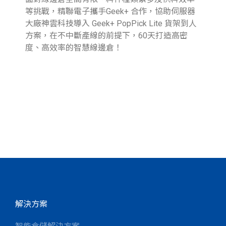
等挑戰，精聯電子攜手Geek+ 合作，協助伺服器
與行
大廠神雲科技導入 Geek+ PopPick Lite 貨架到人
續
方案，在不中斷產線的前提下，60天打造高密
提
度、高效率的智慧線邊倉！
業
圖
參
報
解決方案