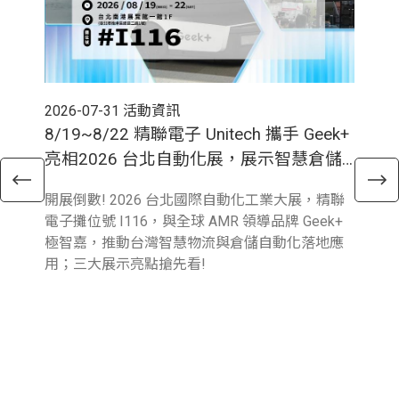
2026-07-31
活動資訊
202
8/19~8/22 精聯電子 Unitech 攜手 Geek+
7
亮相2026 台北自動化展，展示智慧倉儲
廠
新應用!
型
開展倒數! 2026 台北國際自動化工業大展，精聯
迎戰
電子攤位號 I116，與全球 AMR 領導品牌 Geek+
牌
極智嘉，推動台灣智慧物流與倉儲自動化落地應
廠
用；三大展示亮點搶先看!
解