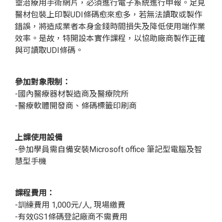
垂治療用手術網片，必須進行電子系統進行申報。足見
醫材包裝上印製UDI條碼愈來愈多，若無法讀取或製作
錯誤，將造成業者本身金錢時間損失及降低使用端作業
效率。是故，特開設本實作課程，以協助廠商製作正確
與可讀取UDI條碼。
參加對象限制：
-國內醫療器材製造商及醫療院所
-醫療軟體開發商、條碼標籤印刷商
上課使用設備
-參加學員需自備安裝Microsoft office 筆記型電腦及智
慧型手機
課程費用：
-訓練費用 1,000元/人, 現場繳費
-有效GS1條碼登記廠商不需費用