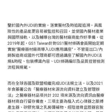
鑒於國內外UDI的實施，落實醫材及時追蹤追溯，具風
險性的產品能更容易被監控和召回，並使國內醫材產業
與國際接軌，以及輔導台灣的醫材廠商能作好準備，從
2019年起，GS1 Taiwan針對GS1醫材條碼會員開始定期
實施”
醫療器材廠商導入UDI應用講座
”，不管是出口/內
銷製造商或國外代理商都可透過講座了解國內外UDI法
規&時程、包裝標識內容、UDI條碼編印及品質控管檢測
流程與規範。
而在全球各國及歐盟相繼完成UDI法規立法，以及2021
年食藥署公告「醫療器材來源流向資料建立及管理辦
法」之醫療器材品項共計 202 項來源及流向資訊由醫療
器材商自行留存備查，三項主要為植入式心律器之脈搏
產生器、矽膠充填之乳房彌補物、經陰道骨盆腔器官脫