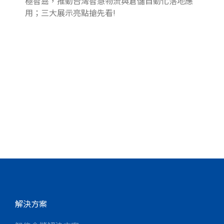
極智嘉，推動台灣智慧物流與倉儲自動化落地應
廠
用；三大展示亮點搶先看!
解
解決方案