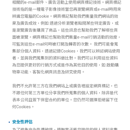
相關的e-mail郵件、廣告活動上使用網頁標記技術。網頁標記
技術指的是一種電子影像技術當您再瀏覽網頁或e-mail時用來
辨識您電腦的Cookie。網頁標記幫助我們衡量我們網站的效
果及廣告成效，例如:透過分析瀏覽者點閱某些特定廣告，或
是瀏覽廣告後購買了商品，這些訊息也幫助我們了解哪些頁
面被瀏覽。網頁標記也幫助我們衡量e-mail行銷活動的效度，
可監測這些e-mail何時被打開及轉寄的次數。 我們可能會蒐
集部分個人資料，透過記錄Cookies，我們可以辨認網站使用
者，並與我們蒐集到的資料做比對。我們可以利用這些資料
為您提供更好的行銷方式或是作為其他目的使用，如:啟動購
物車功能、客製化網頁訊息及研究使用。
我們不允許第三方在我們網站上或廣告裡設定網頁標記，也
不跟任何第三方單位分享我們所蒐集的個人資料，除非是代
表本公司且簽下保密合約的單位。您仍然可選擇拒絕留下任
何Cookies。
安全性評估
為了避免安全性遭破壞，精聯電子將您提供的個人資料收集