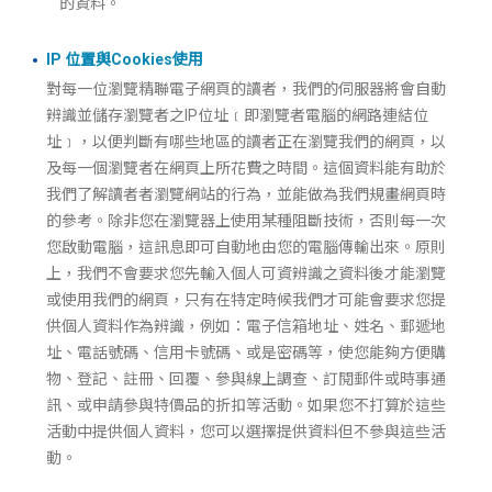
的資料。
IP 位置與Cookies使用
對每一位瀏覽精聯電子網頁的讀者，我們的伺服器將會自動
辨識並儲存瀏覽者之IP位址﹝即瀏覽者電腦的網路連結位
址﹞，以便判斷有哪些地區的讀者正在瀏覽我們的網頁，以
及每一個瀏覽者在網頁上所花費之時間。這個資料能有助於
我們了解讀者者瀏覽網站的行為，並能做為我們規畫網頁時
的參考。除非您在瀏覽器上使用某種阻斷技術，否則每一次
您啟動電腦，這訊息即可自動地由您的電腦傳輸出來。原則
上，我們不會要求您先輸入個人可資辨識之資料後才能瀏覽
或使用我們的網頁，只有在特定時候我們才可能會要求您提
供個人資料作為辨識，例如：電子信箱地址、姓名、郵遞地
址、電話號碼、信用卡號碼、或是密碼等，使您能夠方便購
物、登記、註冊、回覆、參與線上調查、訂閱郵件或時事通
訊、或申請參與特價品的折扣等活動。如果您不打算於這些
活動中提供個人資料，您可以選擇提供資料但不參與這些活
動。