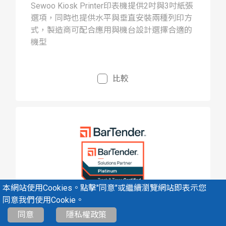
Sewoo Kiosk Printer印表機提供2吋與3吋紙張
選項，同時也提供水平與垂直安裝兩種列印方
式，製造商可配合應用與機台設計選擇合適的
機型
比較
本網站使用Cookies。點擊"同意"或繼續瀏覽網站即表示您
Bartender
同意我們使用Cookie。
0
/
5
比較
Bartender條碼列印排版軟體
同意
隱私權政策