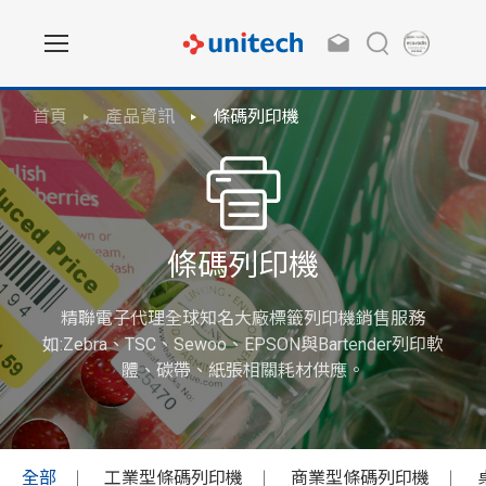
首頁
產品資訊
條碼列印機
條碼列印機
精聯電子代理全球知名大廠標籤列印機銷售服務
如:Zebra、TSC、Sewoo、EPSON與Bartender列印軟
體、碳帶、紙張相關耗材供應。
全部
工業型條碼列印機
商業型條碼列印機