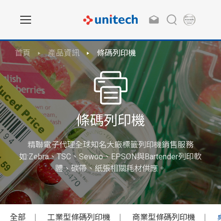
首頁
產品資訊
條碼列印機
條碼列印機
精聯電子代理全球知名大廠標籤列印機銷售服務
如:Zebra、TSC、Sewoo、EPSON與Bartender列印軟
體、碳帶、紙張相關耗材供應。
全部
工業型條碼列印機
商業型條碼列印機