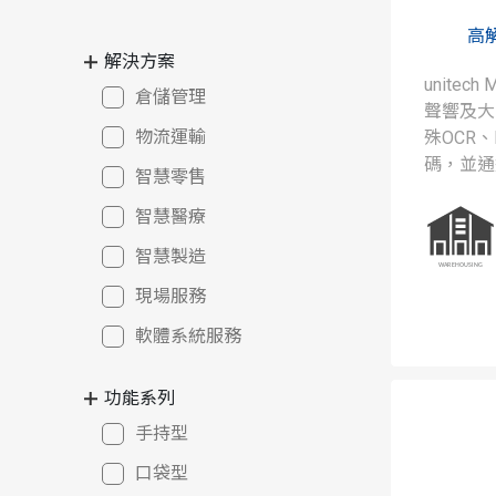
高
解決方案
unitec
倉儲管理
聲響及大
物流運輸
殊OCR、D
碼，並通
智慧零售
認證，讓
智慧醫療
善率保證
智慧製造
現場服務
軟體系統服務
功能系列
手持型
口袋型