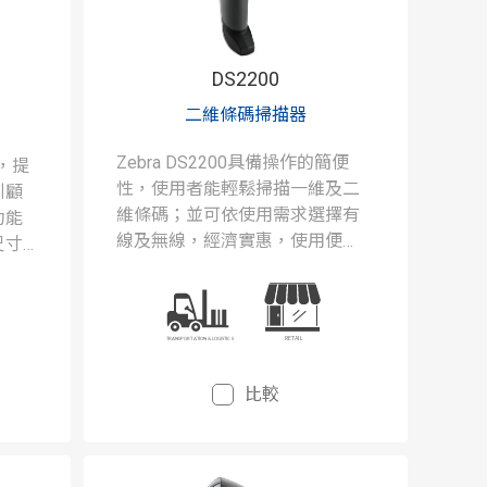
DS2200
二維條碼掃描器
Zebra DS2200具備操作的簡便
間，提
性，使用者能輕鬆掃描一維及二
引顧
維條碼；並可依使用需求選擇有
功能
線及無線，經濟實惠，使用便
尺寸
利。
的條
易。
比較