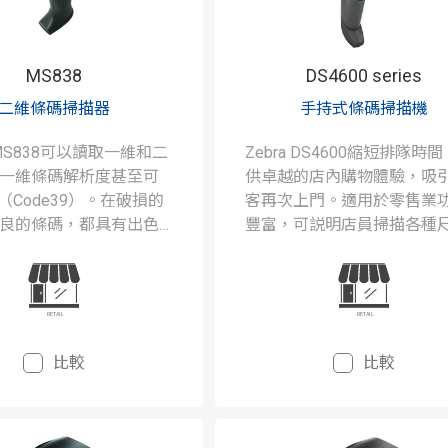
MS838
DS4600 series
二維條碼掃描器
手持式條碼掃描機
ch MS838可以讀取一維和二
Zebra DS4600縮短排隊時
一維條碼解析度甚至可
供卓越的店內購物體驗，吸
l（Code39）。在破損的
客再次上門。適用於零售業
良的條碼，都具有出色
豐富，可説明店員掃描各種
果，是台高效能和實惠
的商品，讀取幾乎任意狀況
描器。
碼，以及處理各種類型的交
比較
比較