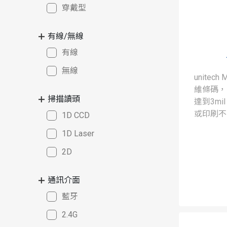
穿戴型
有線/無線
有線
無線
unite
維條碼，
掃描讀頭
達到3mi
或印刷不
1D CCD
的讀取效
1D Laser
價格的掃
2D
通訊介面
藍牙
2.4G