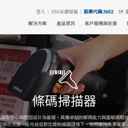
登入
ESG永續發展
股票代碼:3652
解決方案
產品資訊
客戶服務與支援
條碼掃描器
以高效能讀取核心與堅固設計為基礎，具備卓越的解碼能力與靈敏讀
即使在污損、反光或低對比度的條碼環境下，依然維持高準確率