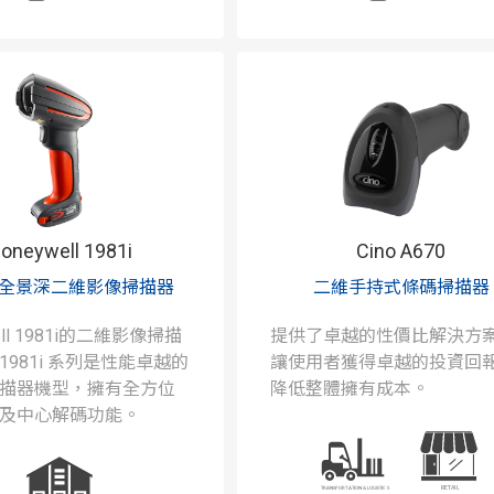
oneywell 1981i
Cino A670
全景深二維影像掃描器
二維手持式條碼掃描器
ell 1981i的二維影像掃描
提供了卓越的性價比解決方
it 1981i 系列是性能卓越的
讓使用者獲得卓越的投資回
描器機型，擁有全方位
降低整體擁有成本。
及中心解碼功能。