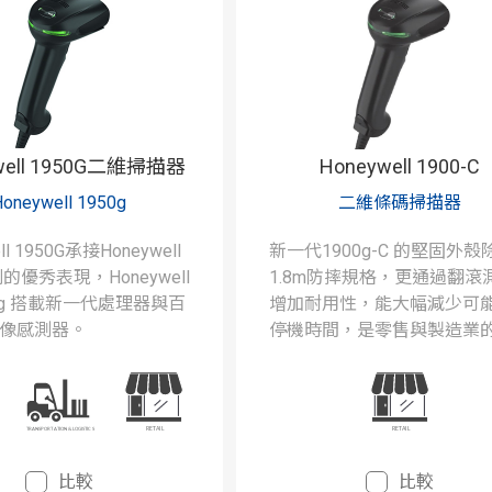
well 1950G二維掃描器
Honeywell 1900-C
Honeywell 1950g
二維條碼掃描器
ll 1950G承接Honeywell
新一代1900g-C 的堅固外殼
列的優秀表現，Honeywell
1.8m防摔規格，更通過翻滾
50g 搭載新一代處理器與百
增加耐用性，能大幅減少可
像感測器。
停機時間，是零售與製造業
佳選擇。
比較
比較