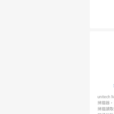
unitec
掃描器，
掃描讀取