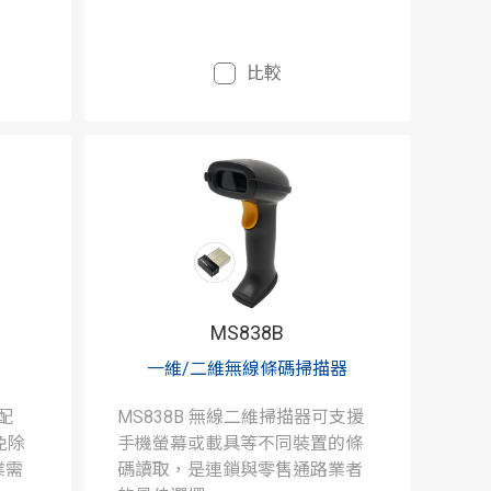
比較
MS838B
一維/二維無線條碼掃描器
配
MS838B 無線二維掃描器可支援
免除
手機螢幕或載具等不同裝置的條
業需
碼讀取，是連鎖與零售通路業者