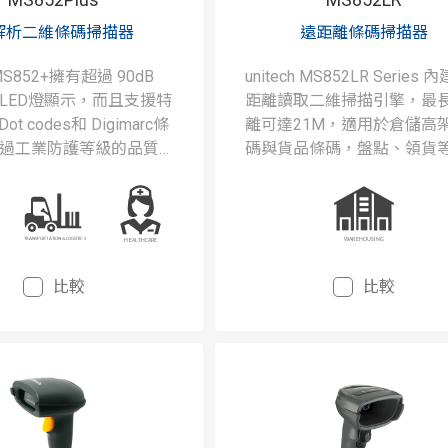
解析二維條碼掃描器
遠距離條碼掃描器
h MS852+擁有超過 90dB
unitech MS852LR Series 
LED燈顯示，而且支援特
距離讀取二維掃描引擎，最
ot codes和 Digimarc條
離可達21M，適用於倉儲高
過工業防護等級的品質
碼與貨品條碼，盤點、領貨
設備運作獲得最佳的妥
業更容易，大幅提高作業效
。
比較
比較