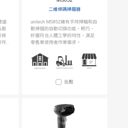
二維條碼掃描器
內建遠
unitech MS852擁有手持掃瞄和自
長距
動掃描的自動切換功能，輕巧、
架條
好握符合人體工學的特性，滿足
等作
零售業使用者作業需求。
率。
比較