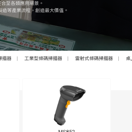
整合至各類應用場景。
製造等產業流程，創造最大價值。
掃描器
工業型條碼掃描器
雷射式條碼掃描器
桌
MS852