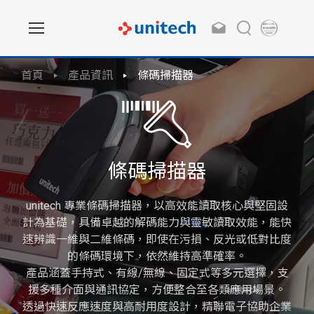
首頁
產品資訊
條碼掃描器
條碼掃描器
unitech 專業條碼掃描器，以高效能讀取核心與堅固設
計為基礎，具備卓越的解碼能力與靈敏讀取效能，能快
速辨識一維與二維條碼，即使在污損、反光或低對比度
的條碼環境下，依然維持高準確率。
產品涵蓋手持式、有線/無線、固定式等多元選擇，支
援多種介面與通訊協定，方便整合至各類應用場景。
透過快速反應速度與高耐用度設計，精聯電子協助企業