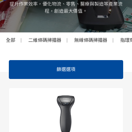
提升作業效率，優化物流、零售、醫療與製造等產業流
程，創造最大價值。
全部
二維條碼掃描器
無線條碼掃描器
指環
篩選選項