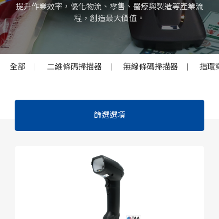
提升作業效率，優化物流、零售、醫療與製造等產業流
程，創造最大價值。
全部
二維條碼掃描器
無線條碼掃描器
指環
篩選選項