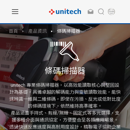
首頁
產品資訊
條碼掃描器
條碼掃描器
unitech 專業條碼掃描器，以高效能讀取核心與堅固設
計為基礎，具備卓越的解碼能力與靈敏讀取效能，能快
速辨識一維與二維條碼，即使在污損、反光或低對比度
的條碼環境下，依然維持高準確率。
產品涵蓋手持式、有線/無線、固定式等多元選擇，支
援多種介面與通訊協定，方便整合至各類應用場景。
透過快速反應速度與高耐用度設計，精聯電子協助企業