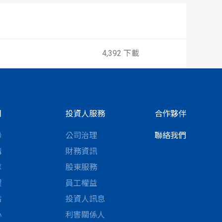
4,392 下載
們
投資人服務
合作夥伴
聯
公司治理
聯絡我們
構
財務資訊
隊
股東服務
耀
員工權益
點
投資人訊息
心
利害關係人