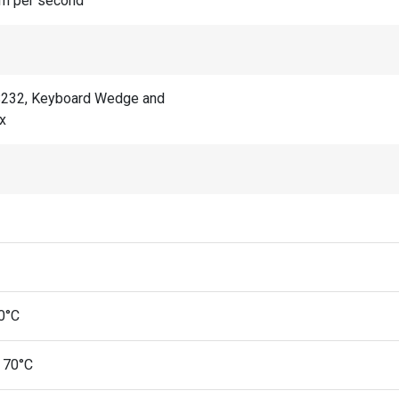
 m per second
S232, Keyboard Wedge and
x
0°C
 70°C