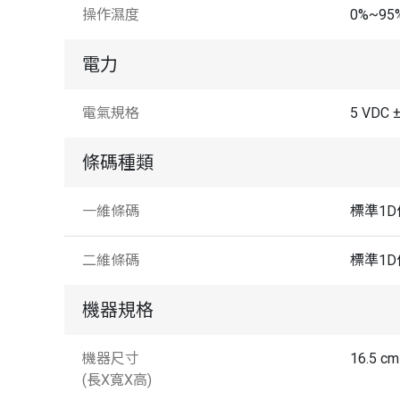
操作濕度
0%~95
電力
電氣規格
5 VDC 
條碼種類
一維條碼
標準1D條
二維條碼
標準1D條
機器規格
機器尺寸
16.5 cm
(長X寬X高)