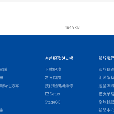
484.9KB
客戶服務與支援
關於我
電腦
下載服務
關於精
器
常見問題
組織架
自動化方案
技術服務與維修
經營團
EZSetup
獲獎榮
StageGO
全球據
機
新聞中