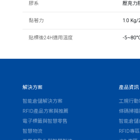
膠系
壓克力
黏著力
1.0 Kg
貼標後24H適用溫度
-5~80°
解決方案
產品資訊
智能倉儲解決方案
工規行動
RFID產品方案與推薦
條碼掃描
電子標籤與智慧零售
智能倉儲
智慧物流
RFID專區