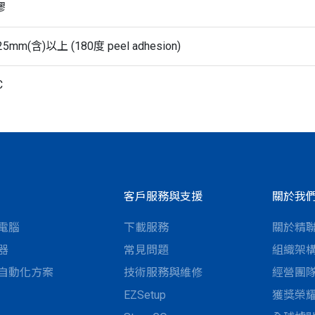
膠
/25mm(含)以上 (180度 peel adhesion)
C
客戶服務與支援
關於我
電腦
下載服務
關於精
器
常見問題
組織架
自動化方案
技術服務與維修
經營團
EZSetup
獲獎榮