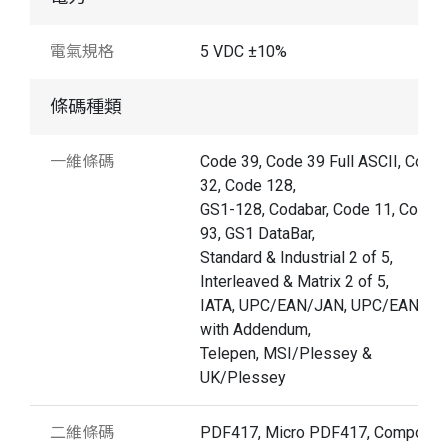
電氣規格
5 VDC ±10%
條碼種類
一維條碼
Code 39, Code 39 Full ASCII, Code
32, Code 128,
GS1-128, Codabar, Code 11, Code
93, GS1 DataBar,
Standard & Industrial 2 of 5,
Interleaved & Matrix 2 of 5,
IATA, UPC/EAN/JAN, UPC/EAN/JA
with Addendum,
Telepen, MSI/Plessey &
UK/Plessey
二維條碼
PDF417, Micro PDF417, Composit