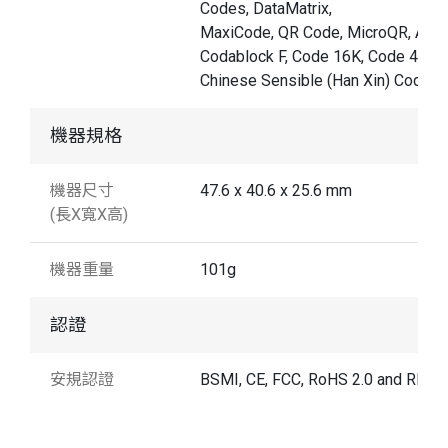
Codes, DataMatrix,
MaxiCode, QR Code, MicroQR, Azte
Codablock F, Code 16K, Code 49,
Chinese Sensible (Han Xin) Code
機器規格
機器尺寸
47.6 x 40.6 x 25.6 mm
(長X寬X高)
機器重量
101g
認證
安規認證
BSMI, CE, FCC, RoHS 2.0 and REA