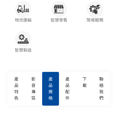
物流運輸
智慧零售
現場服務
智慧製造
產
影
產
產
下
聯
品
音
品
品
載
絡
特
專
規
配
我
色
區
格
件
們