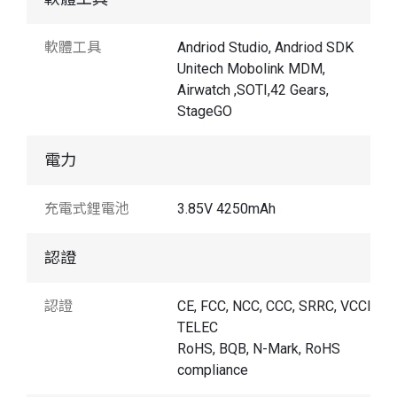
軟體工具
Andriod Studio, Andriod SDK
Unitech Mobolink MDM,
Airwatch ,SOTI,42 Gears,
StageGO
電力
充電式鋰電池
3.85V 4250mAh
認證
認證
CE, FCC, NCC, CCC, SRRC, VCCI,
TELEC
RoHS, BQB, N-Mark, RoHS
compliance