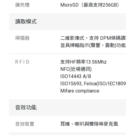
擴充槽
MicroSD（最高支持256GB）
讀取模式
掃描器
二維影像式，支持 DPM條碼讀取
並具掃瞄指示(聲響、震動)功能
R F I D
支持HF頻率13.56Mhz
NFC(近場通訊)
ISO14443 A/B
ISO15693, Felica(ISO/IEC18092)
Mifare compliance
音效功能
音效裝置
耳機、喇叭與雙降噪麥克風