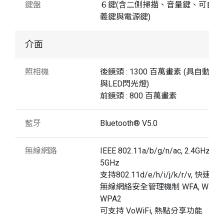
鍵盤
６鍵(含二側掃描、音量鍵、可自定
義鍵與電源鍵)
介面
照相機
後鏡頭 : 1300 百萬畫素 (具自動對
與LED閃光燈)
前鏡頭 : 800 百萬畫素
藍牙
Bluetooth® V5.0
無線網路
IEEE 802.11a/b/g/n/ac, 2.4GHz與
5GHz
支持802.11d/e/h/i/j/k/r/v, 快速漫
無線網絡安全管理機制 WFA, WPA 
WPA2
可支持 VoWiFi, 熱點分享功能