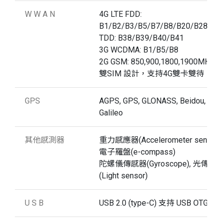
W W A N
4G LTE FDD:
B1/B2/B3/B5/B7/B8/B20/B28A/B
TDD: B38/B39/B40/B41
3G WCDMA: B1/B5/B8
2G GSM: 850,900,1800,1900MHz
雙SIM 設計，支持4G雙卡雙待
GPS
AGPS, GPS, GLONASS, Beidou,
Galileo
其他感測器
重力感應器(Accelerometer sensor)
電子羅盤(e-compass)
陀螺儀傳感器(Gyroscope), 光傳感
(Light sensor)
U S B
USB 2.0 (type-C) 支持 USB OTG