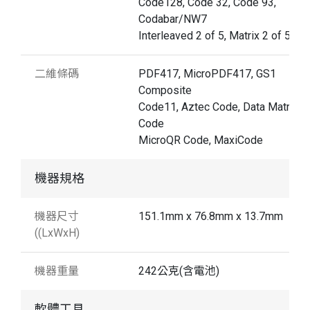
Code128, Code 32, Code 93,
Codabar/NW7
Interleaved 2 of 5, Matrix 2 of 5, M
二維條碼
PDF417, MicroPDF417, GS1
Composite
Code11, Aztec Code, Data Matrix, 
Code
MicroQR Code, MaxiCode
機器規格
機器尺寸
151.1mm x 76.8mm x 13.7mm
((LxWxH)
機器重量
242公克(含電池)
軟體工具