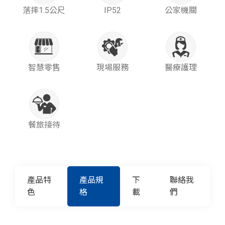
落摔1.5公尺
IP52
公家機關
智慧零售
現場服務
醫療護理
餐旅接待
產品特
產品規
下
聯絡我
色
格
載
們