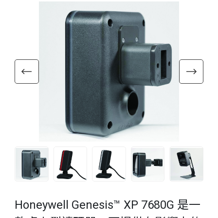
Honeywell Genesis™ XP 7680G 是一