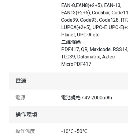
EAN-8,EAN8(+2+5), EAN-13,
EAN13(+2+5), Codabar, Code11,
Code39, Code93, Code128, ITF,
LUPCA(+2+5), UPC-E, UPC-E(+2+5)
Planet, UPC-A etc
二維條碼:
PDF417, QR, Maxicode, RSS14,
TLC39, Datamatrix, Aztec,
MicroPDF417
電源
電源
電池規格7.4V 2000mAh
操作環境
操作溫度
-10℃~50℃