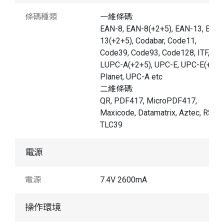
條碼種類
一維條碼:
EAN-8, EAN-8(+2+5), EAN-13, EAN-
13(+2+5), Codabar, Code11,
Code39, Code93, Code128, ITF,
LUPC-A(+2+5), UPC-E, UPC-E(+2+5
Planet, UPC-A etc
二維條碼:
QR, PDF417, MicroPDF417,
Maxicode, Datamatrix, Aztec, RSS1
TLC39
電源
電源
7.4V 2600mA
操作環境