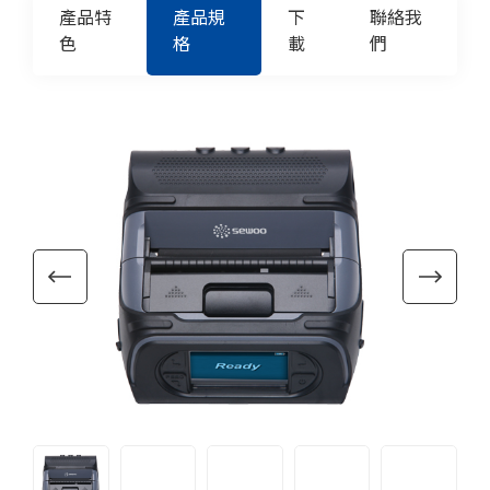
產品特
產品規
下
聯絡我
色
格
載
們