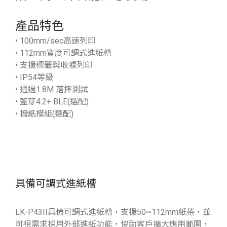
產品特色
• 100mm/sec高速列印
• 112mm寬度可調式進紙槽
• 支援標籤與收據列印
• IP54等級
• 通過1.8M 落摔測試
• 藍芽4.2+ BLE(選配)
• 撥紙模組(選配)
具備可調式進紙槽
LK-P43II具備可調式進紙槽，支援50~112mm紙捲，並
可視需求採用外部進紙功能，協助客戶擴大應用範圍，