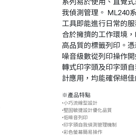
系列易於使用、直覺式
我偵測管理。 ML24
工具即能進行日常的服
合於擁擠的工作環境，
高品質的標籤列印。憑
噪音級數從列印操作開
轉式印字頭及印字頭自
計應用，均能確保絕佳
※產品特點
•小巧流線型設計
•堅固敏捷設計優化品質
•低噪音列印
•印字頭自我偵測管理機制
•彩色螢幕簡易操作