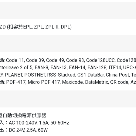
ZD (相容於EPL, ZPL, ZPL II, DPL)
Code 11, Code 39, Code 49, Code 93, Code128UCC, Code128 subs
 Interleave 2 of 5, EAN-8, EAN-13, EAN-14, EAN-128, ITF14, UPC-
, PLANET, POSTNET, RSS-Stacked, GS1 DataBar, China Post, 
PDF-417, Micro PDF 417, Maxicode, DataMatrix, QR code, Azt
壓自動切換電源供應器
AC 100-240V, 1.5A, 50-60Hz
DC 24V, 2.5A, 60W