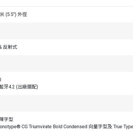
米 (5.5") 外徑
& 反射式
0
藍牙4.2 (出廠選配)
點陣字型
notype® CG Triumvirate Bold Condensed 向量字型及 True T