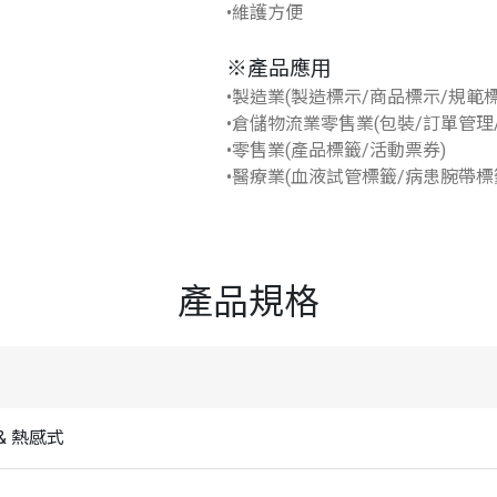
•維護方便
※產品應用
•製造業(製造標示/商品標示/規範標
•倉儲物流業零售業(包裝/訂單管理
•零售業(產品標籤/活動票券)
•醫療業(血液試管標籤/病患腕帶標
產品規格
& 熱感式