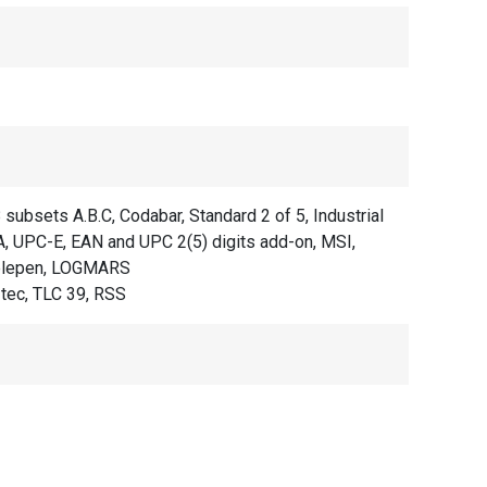
ets A.B.C, Codabar, Standard 2 of 5, Industrial
A, UPC-E, EAN and UPC 2(5) digits add-on, MSI,
Telepen, LOGMARS
ec, TLC 39, RSS