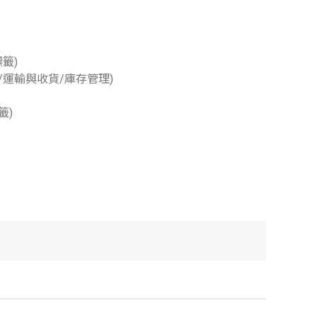
籤)
/運輸與收貨/庫存管理)
籤)