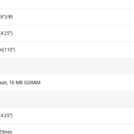
6")/秒
4.25")
m(110")
lash, 16 MB SDRAM
4.25")
.19mm