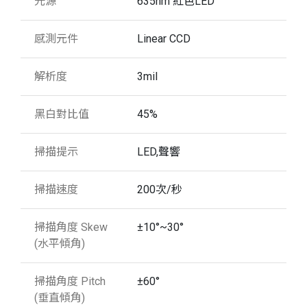
光源
635nm 紅色LED
感測元件
Linear CCD
解析度
3mil
黑白對比值
45%
掃描提示
LED,聲響
掃描速度
200次/秒
掃描角度 Skew
±10°~30°
(水平傾角)
掃描角度 Pitch
±60°
(垂直傾角)