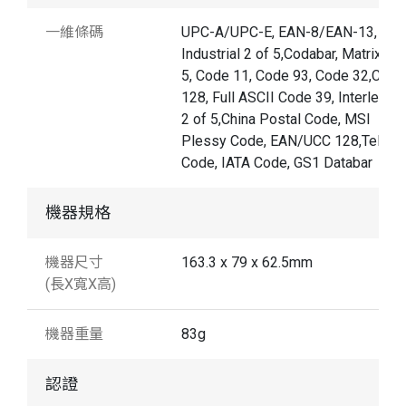
一維條碼
UPC-A/UPC-E, EAN-8/EAN-13,
Industrial 2 of 5,Codabar, Matrix 2 o
5, Code 11, Code 93, Code 32,Code
128, Full ASCII Code 39, Interleave
2 of 5,China Postal Code, MSI
Plessy Code, EAN/UCC 128,Telepe
Code, IATA Code, GS1 Databar
機器規格
機器尺寸
163.3 x 79 x 62.5mm
(長X寬X高)
機器重量
83g
認證