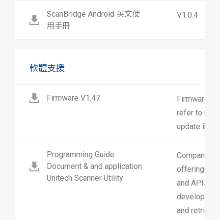
ScanBridge Android 英文使
V1.0.4
用手冊
軟體支援
Firmware V1.47
Firmware fo
refer to use
update instr
Programming Guide
Companion A
Document & and application
offering Gra
Unitech Scanner Utility
and APIs tha
developers t
and retrieve