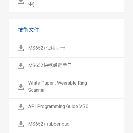
中)
技術文件
MS652+使用手冊
MS652快速設定手冊
White Paper : Wearable Ring
Scanner
API Programming Guide V5.0
MS652+ rubber pad