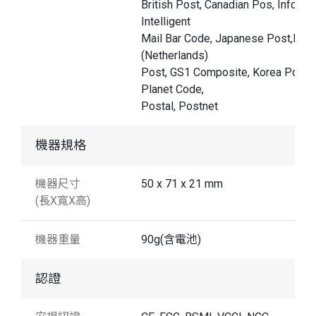
British Post, Canadian Pos, InfoMail
Intelligent
Mail Bar Code, Japanese Post,KIX
(Netherlands)
Post, GS1 Composite, Korea Post,
Planet Code,
Postal, Postnet
機器規格
機器尺寸
50 x 71 x 21 mm
(長X寬X高)
機器重量
90g(含電池)
認證