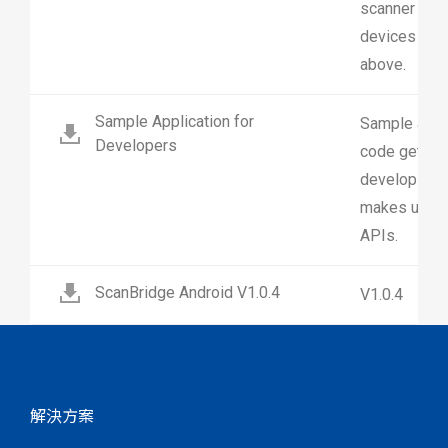
scanner effo
devices runn
above.
Sample Application for
Sample appl
Developers
code getting
developing y
makes use of
APIs.
ScanBridge Android V1.0.4
V1.0.4
解決方案