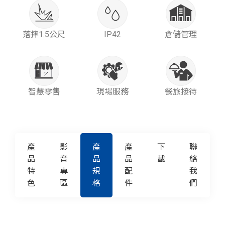
落摔1.5公尺
IP42
倉儲管理
智慧零售
現場服務
餐旅接待
產
影
產
產
下
聯
品
音
品
品
載
絡
特
專
規
配
我
色
區
格
件
們