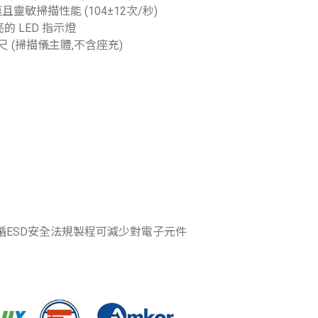
且靈敏掃描性能 (104±12次/秒)
亮的 LED 指示燈
 公尺 (掃描儀主體,不含座充)
遵循ESD安全法規製程可減少對電子元件