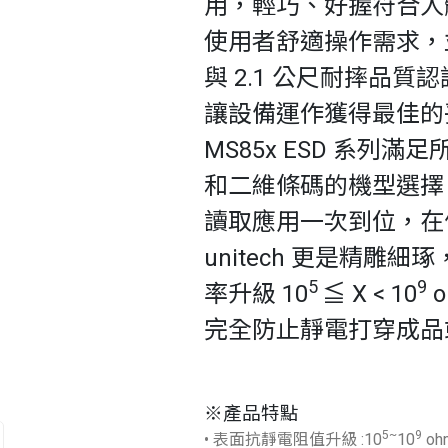
用，輕巧、好握符合人
使用者舒適操作需求，並
與 2.1 公尺耐摔品
讓設備運作獲得最佳的
MS85x ESD 系列
和二維條碼的機型選擇
讀取應用一次到位，在
unitech 更是精
5
9
率升級 10
≦ X < 10
o
完全防止靜電打穿成品
※產品特點
5~
9
• 表面抗靜電阻值升級 :10
10
oh