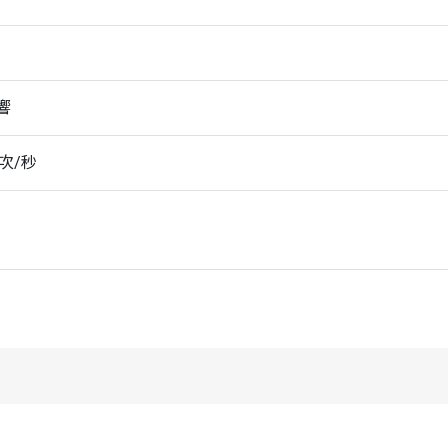
聲響
2次/秒