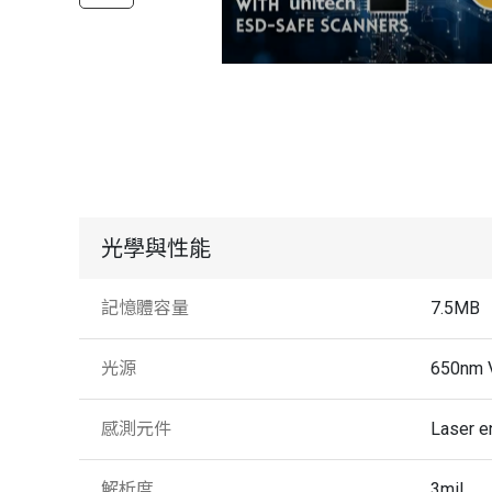
光學與性能
記憶體容量
7.5MB
光源
650nm V
感測元件
Laser e
解析度
3mil