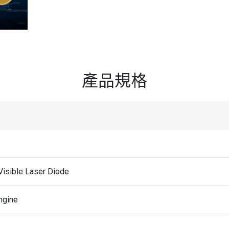
產品規格
isible Laser Diode
ngine