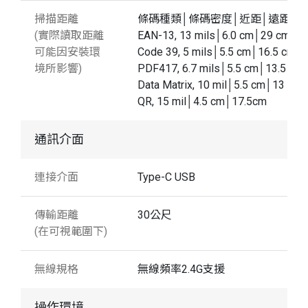
掃描距離
條碼種類│條碼密度│近距│遠距
(實際讀取距離
EAN-13, 13 mils│6.0 cm│29 cm
可能因安裝環
Code 39, 5 mils│5.5 cm│16.5 cm
境所影響)
PDF417, 6.7 mils│5.5 cm│13.5 cm
Data Matrix, 10 mil│5.5 cm│13 cm
QR, 15 mil│4.5 cm│17.5cm
通訊介面
連接介面
Type-C USB
傳輸距離
30公尺
(在可視範圍下)
無線規格
無線頻率2.4G支援
操作環境