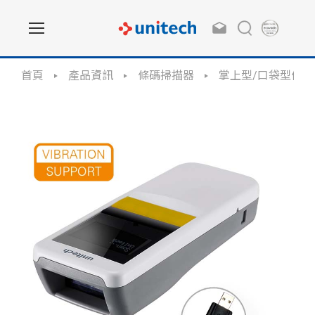
首頁
產品資訊
條碼掃描器
掌上型/口袋型條