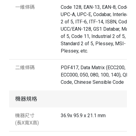
一維條碼
Code 128, EAN-13, EAN-8, Code 39
UPC-A, UPC-E, Codabar, Interleave
2 of 5, ITF-6, ITF-14, ISBN, Code 93
UCC/EAN-128, GS1 Databar, Matrix
of 5, Code 11, Industrial 2 of 5,
Standard 2 of 5, Plessey, MSI-
Plessey, etc.
二維條碼
PDF417, Data Matrix (ECC200,
ECC000, 050, 080, 100, 140), QR
Code, Chinese Sensible Code
機器規格
機器尺寸
36.9x 95.9 x 21.1 mm
(長X寬X高)