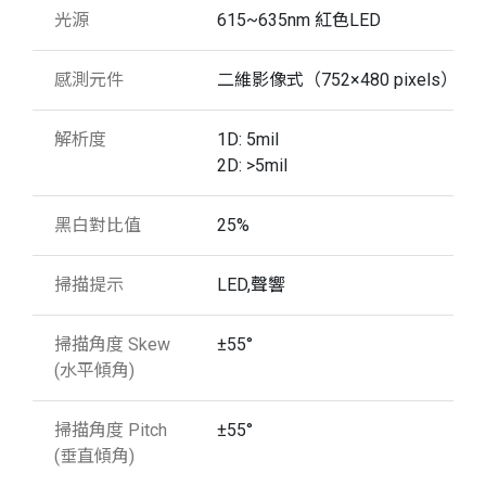
光源
615~635nm 紅色LED
感測元件
二維影像式（752×480 pixels）
解析度
1D: 5mil
2D: >5mil
黑白對比值
25%
掃描提示
LED,聲響
掃描角度 Skew
±55°
(水平傾角)
掃描角度 Pitch
±55°
(垂直傾角)