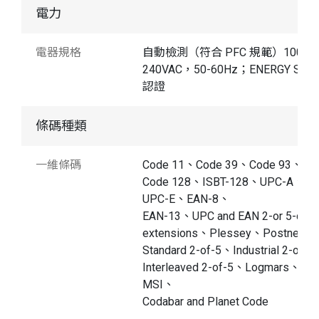
電力
電器規格
自動檢測（符合 PFC 規範）100-
240VAC，50-60Hz；ENERGY STA
認證
條碼種類
一維條碼
Code 11、Code 39、Code 93、
Code 128、ISBT-128、UPC-A、
UPC-E、EAN-8、
EAN-13、UPC and EAN 2-or 5-digit
extensions、Plessey、Postnet、
Standard 2-of-5、Industrial 2-of-
Interleaved 2-of-5、Logmars、
MSI、
Codabar and Planet Code