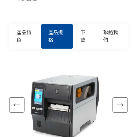
產品特
產品規
下
聯絡我
色
格
載
們