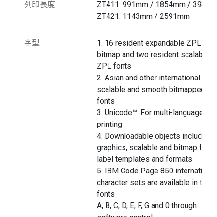
列印長度
ZT411: 991mm / 1854mm / 3988
ZT421: 1143mm / 2591mm
字型
1. 16 resident expandable ZPL II
bitmap and two resident scalable
ZPL fonts
2. Asian and other international
scalable and smooth bitmapped
fonts
3. Unicode™: For multi-language
printing
4. Downloadable objects include
graphics, scalable and bitmap fonts
label templates and formats
5. IBM Code Page 850 international
character sets are available in the
fonts
A, B, C, D, E, F, G and 0 through