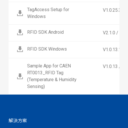
TagAccess Setup for
V1.0.25.3 / 
Windows
RFID SDK Android
V2.1.0 / Fo
RFID SDK Windows
V1.0.13.1 / 
Sample App for CAEN
V1.0.13 / F
RT0013_RFID Tag
(Temperature & Humidity
Sensing)
解決方案