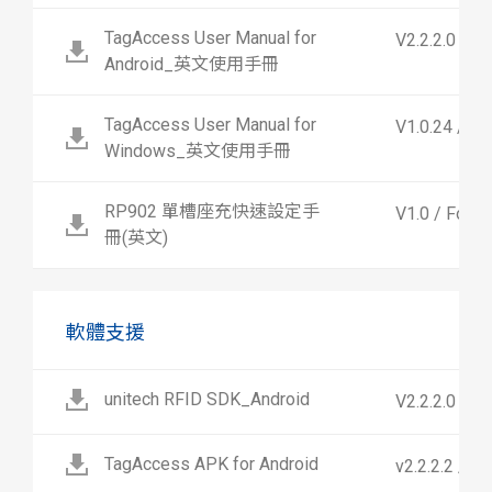
TagAccess User Manual for
V2.2.2.0 / F
Android_英文使用手冊
TagAccess User Manual for
V1.0.24 / F
Windows_英文使用手冊
RP902 單槽座充快速設定手
V1.0 / For 
冊(英文)
軟體支援
unitech RFID SDK_Android
V2.2.2.0 / F
TagAccess APK for Android
v2.2.2.2 / F