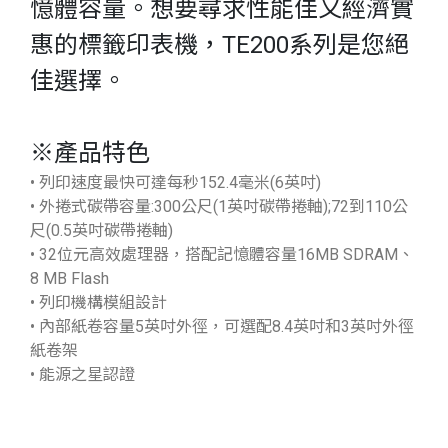
憶體容量。想要尋求性能佳又經濟實
惠的標籤印表機，TE200系列是您絕
佳選擇。
※產品特色
• 列印速度最快可達每秒152.4毫米(6英吋)
• 外捲式碳帶容量:300公尺(1英吋碳帶捲軸);72到110公
尺(0.5英吋碳帶捲軸)
• 32位元高效處理器，搭配記憶體容量16MB SDRAM、
8 MB Flash
• 列印機構模組設計
• 內部紙卷容量5英吋外徑，可選配8.4英吋和3英吋外徑
紙卷架
• 能源之星認證