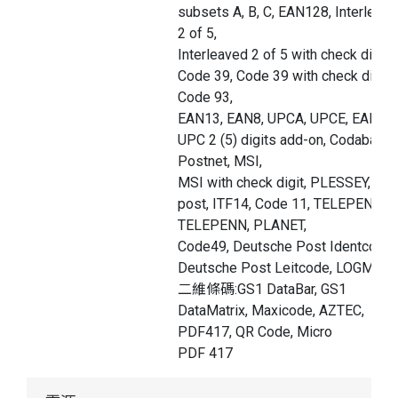
subsets A, B, C, EAN128, Interleav
2 of 5,
Interleaved 2 of 5 with check digit,
Code 39, Code 39 with check digit,
Code 93,
EAN13, EAN8, UPCA, UPCE, EAN an
UPC 2 (5) digits add-on, Codabar,
Postnet, MSI,
MSI with check digit, PLESSEY, Chi
post, ITF14, Code 11, TELEPEN,
TELEPENN, PLANET,
Code49, Deutsche Post Identcode,
Deutsche Post Leitcode, LOGMAR
二維條碼:GS1 DataBar, GS1
DataMatrix, Maxicode, AZTEC,
PDF417, QR Code, Micro
PDF 417