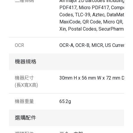
二維條碼
All major 2D barcodes including
PDF417, Micro PDF417, Composit
Codes, TLC-39, Aztec, DataMatrix,
MaxiCode, QR Code, Micro QR, Han
Xin, Postal Codes, SecurPharm
OCR
OCR-A, OCR-B, MICR, US Currency
機器規格
機器尺寸
30mm H x 56 mm W x 72 mm D
(長X寬X高)
機器重量
65.2g
選購配件