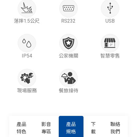
落摔1.5公尺
RS232
USB
IP54
公家機關
智慧零售
現場服務
餐旅接待
產品
影音
產品
下
聯絡
特色
專區
規格
載
我們