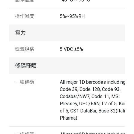
操作濕度
5%~95%RH
電力
電氣規格
5 VDC ±5%
條碼種類
一維條碼
All major 1D barcodes including
Code 39, Code 128, Code 93,
Codabar/NW7, Code 11, MSI
Plessey, UPC/EAN, I 2 of 5, Korean
of 5, GS1 DataBar, Base 32(Italian
Pharma)