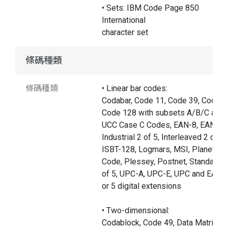
• Sets: IBM Code Page 850
International
character set
條碼種類
條碼種類
• Linear bar codes:
Codabar, Code 11, Code 39, Code 9
Code 128 with subsets A/B/C and
UCC Case C Codes, EAN-8, EAN-13
Industrial 2 of 5, Interleaved 2 of 5,
ISBT-128, Logmars, MSI, Planet
Code, Plessey, Postnet, Standard 2
of 5, UPC-A, UPC-E, UPC and EAN 
or 5 digital extensions
• Two-dimensional:
Codablock, Code 49, Data Matrix,