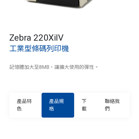
Zebra 220XiIV
工業型條碼列印機
記憶體加大至8MB，讓擴大使用的彈性。
產品特
產品規
下
聯絡我
色
格
載
們