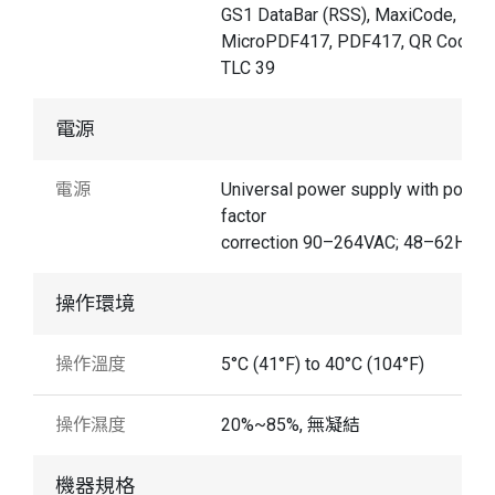
GS1 DataBar (RSS), MaxiCode,
MicroPDF417, PDF417, QR Code,
TLC 39
電源
電源
Universal power supply with power
factor
correction 90–264VAC; 48–62Hz
操作環境
操作溫度
5°C (41°F) to 40°C (104°F)
操作濕度
20%~85%, 無凝結
機器規格