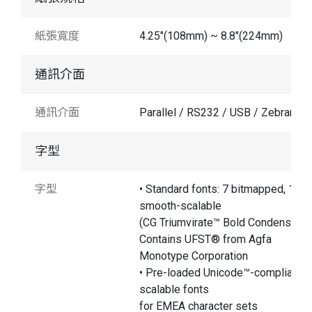
紙張寬度
4.25"(108mm) ~ 8.8"(224mm)
通訊介面
通訊介面
Parallel / RS232 / USB / Zebranet
字型
字型
• Standard fonts: 7 bitmapped, 1
smooth-scalable
(CG Triumvirate™ Bold Condensed)
Contains UFST® from Agfa
Monotype Corporation
• Pre-loaded Unicode™-compliant
scalable fonts
for EMEA character sets