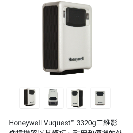
Honeywell Vuquest™ 3320g二維影