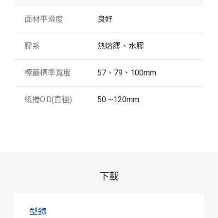
面材平滑度
良好
膠系
熱熔膠、水膠
標籤標準寬度
57、79、100mm
紙捲O.D(直徑)
50 ~120mm
下載
型錄